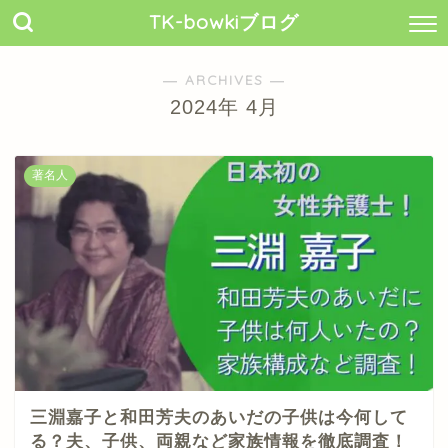
TK-bowkiブログ
― ARCHIVES ―
2024年 4月
著名人
三淵嘉子と和田芳夫のあいだの子供は今何して
る？夫、子供、両親など家族情報を徹底調査！