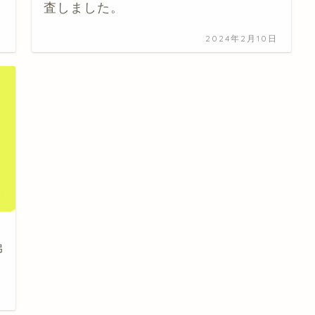
査しました。
日
2024年2月10日
弟
日