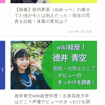
【画像】箭内夢菜（ゆめっぺ）の痩せ
てた頃が今とは別人だった！現在の写
真を比較！体重の変化は？
日
2024年2月20日
著名人
徳井青空wiki経歴学歴！出身高校大学
はどこ？声優デビューのきっかけを調