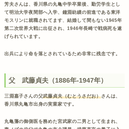
芳夫さんは、香川県の丸亀中学卒業後、勤労学生とし
て明治大学夜間部へ入学、鐘淵紡績の前進である東洋
モスリンに就職されてます
。
結婚して間もない1945年
第二次世界大戦に出征され、1946年長崎で戦病死を遂
げられています。
出兵により命を落とされているため非常に残念です。
父 武藤貞夫（1886年-1947年）
三淵嘉子さんの父
武藤貞夫（むとうさだお）
さんは、
香川県丸亀市出身の実業家です。
丸亀藩の御側医を務めた宮武家の二男として生まれ、