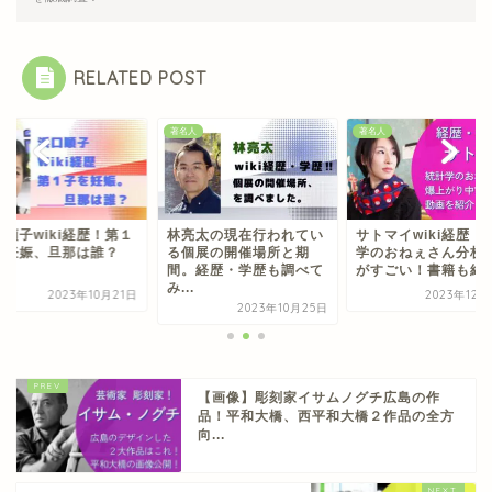
RELATED POST
人
著名人
著名人
口順子wiki経歴！第１
林亮太の現在行われてい
サトマイwiki経歴！
を妊娠、旦那は誰？
る個展の開催場所と期
学のおねぇさん分析
間。経歴・学歴も調べて
がすごい！書籍も紹..
み...
2023年10月21日
2023年12
2023年10月25日
【画像】彫刻家イサムノグチ広島の作
品！平和大橋、西平和大橋２作品の全方
向...