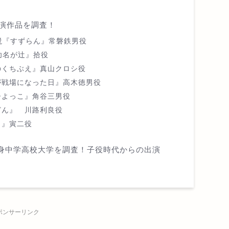
演作品を調査！
小説『すずらん』常磐鉄男役
『功名が辻』拾役
のくちぶえ』真山クロシ役
京が戦場になった日』高木徳男役
ひよっこ』角谷三男役
どん』 川路利良役
イ』寅二役
出身中学高校大学を調査！子役時代からの出演
ポンサーリンク