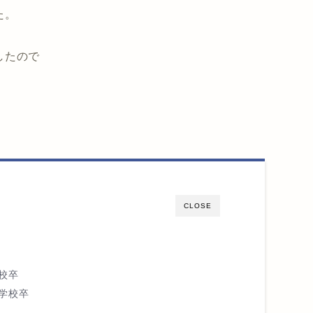
た。
したので
CLOSE
校卒
学校卒