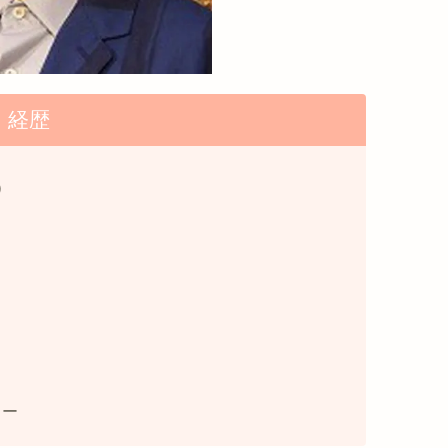
経歴
）
シー